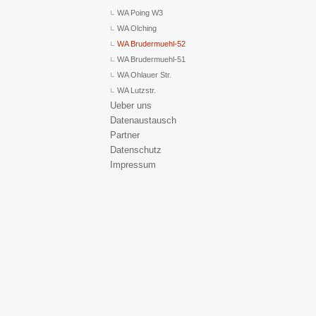
WA Poing W3
WA Olching
WA Brudermuehl-52
WA Brudermuehl-51
WA Ohlauer Str.
WA Lutzstr.
Ueber uns
Datenaustausch
Partner
Datenschutz
Impressum