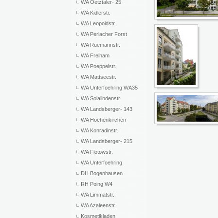
WA Oetztaler- 25
WA Kidlerstr.
WA Leopoldstr.
WA Perlacher Forst
WA Ruemannstr.
WA Freiham
WA Poeppelstr.
WA Mattseestr.
WA Unterfoehring WA35
WA Solalindenstr.
WA Landsberger- 143
WA Hoehenkirchen
WA Konradinstr.
WA Landsberger- 215
WA Flotowstr.
WA Unterfoehring
DH Bogenhausen
RH Poing W4
WA Limmatstr.
WA Azaleenstr.
Kosmetikladen