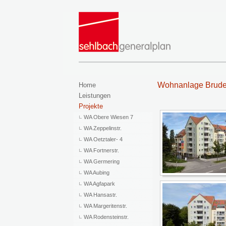
Wohnanlage Bruder
Home
Leistungen
Projekte
WA Obere Wiesen 7
WA Zeppelinstr.
WA Oetztaler- 4
WA Fortnerstr.
WA Germering
WA Aubing
WA Agfapark
WA Hansastr.
WA Margeritenstr.
WA Rodensteinstr.