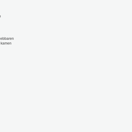
n
hiebbaren
) kamen