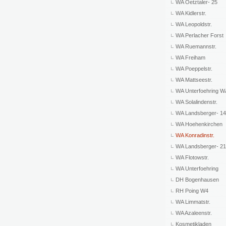
WA Oetztaler- 25
WA Kidlerstr.
WA Leopoldstr.
WA Perlacher Forst
WA Ruemannstr.
WA Freiham
WA Poeppelstr.
WA Mattseestr.
WA Unterfoehring 
WA Solalindenstr.
WA Landsberger- 1
WA Hoehenkirchen
WA Konradinstr.
WA Landsberger- 2
WA Flotowstr.
WA Unterfoehring
DH Bogenhausen
RH Poing W4
WA Limmatstr.
WA Azaleenstr.
Kosmetikladen