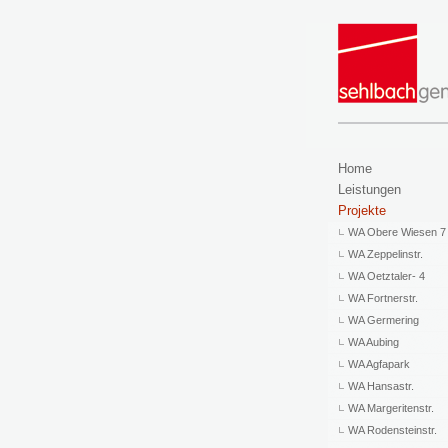
Home
Leistungen
Projekte
WA Obere Wiesen 7
WA Zeppelinstr.
WA Oetztaler- 4
WA Fortnerstr.
WA Germering
WA Aubing
WA Agfapark
WA Hansastr.
WA Margeritenstr.
WA Rodensteinstr.