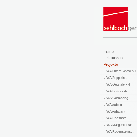
Home
Leistungen
Projekte
WA Obere Wiesen 7
WA Zeppelinstr.
WA Oetztaler- 4
WA Fortnerstr.
WA Germering
WA Aubing
WA Agfapark
WA Hansastr.
WA Margeritenstr.
WA Rodensteinstr.