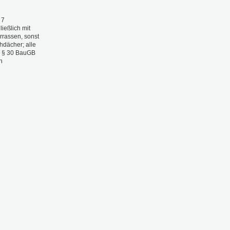
 7
ießlich mit
errassen, sonst
hdächer; alle
; § 30 BauGB
n