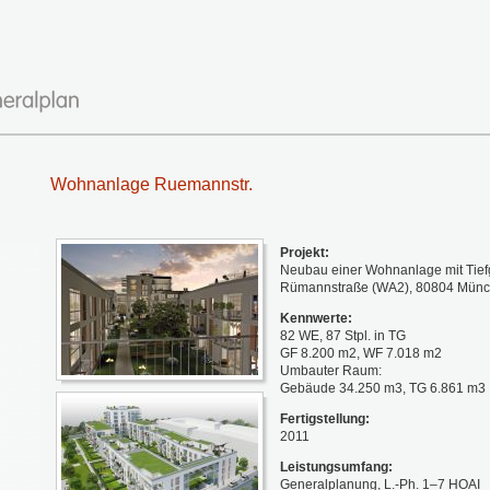
Wohnanlage Ruemannstr.
Projekt:
Neubau einer Wohnanlage mit Tief
Rümannstraße (WA2), 80804 Mün
Kennwerte:
82 WE, 87 Stpl. in TG
GF 8.200 m2, WF 7.018 m2
Umbauter Raum:
Gebäude 34.250 m3, TG 6.861 m3
Fertigstellung:
2011
Leistungsumfang:
Generalplanung, L.-Ph. 1–7 HOAI