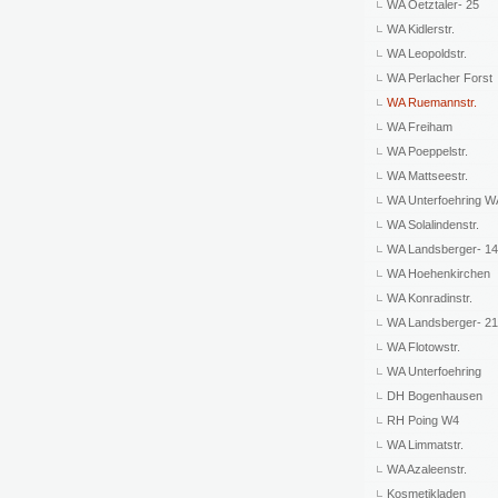
WA Oetztaler- 25
WA Kidlerstr.
WA Leopoldstr.
WA Perlacher Forst
WA Ruemannstr.
WA Freiham
WA Poeppelstr.
WA Mattseestr.
WA Unterfoehring 
WA Solalindenstr.
WA Landsberger- 1
WA Hoehenkirchen
WA Konradinstr.
WA Landsberger- 2
WA Flotowstr.
WA Unterfoehring
DH Bogenhausen
RH Poing W4
WA Limmatstr.
WA Azaleenstr.
Kosmetikladen