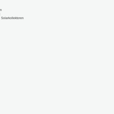
en
t
d Solarkollektoren