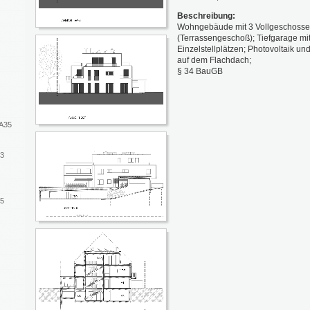
Beschreibung:
Wohngebäude mit 3 Vollgeschoss
(Terrassengeschoß); Tiefgarage mi
Einzelstellplätzen; Photovoltaik un
auf dem Flachdach;
§ 34 BauGB
WA35
43
15