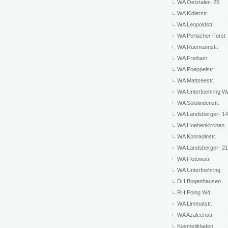
WA Oetztaler- 25
WA Kidlerstr.
WA Leopoldstr.
WA Perlacher Forst
WA Ruemannstr.
WA Freiham
WA Poeppelstr.
WA Mattseestr.
WA Unterfoehring 
WA Solalindenstr.
WA Landsberger- 1
WA Hoehenkirchen
WA Konradinstr.
WA Landsberger- 2
WA Flotowstr.
WA Unterfoehring
DH Bogenhausen
RH Poing W4
WA Limmatstr.
WA Azaleenstr.
Kosmetikladen