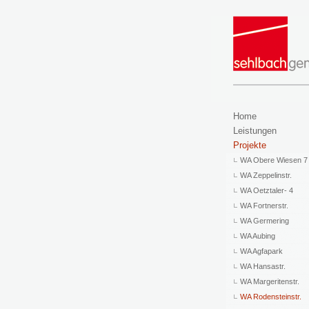
Home
Leistungen
Projekte
WA Obere Wiesen 7
WA Zeppelinstr.
WA Oetztaler- 4
WA Fortnerstr.
WA Germering
WA Aubing
WA Agfapark
WA Hansastr.
WA Margeritenstr.
WA Rodensteinstr.